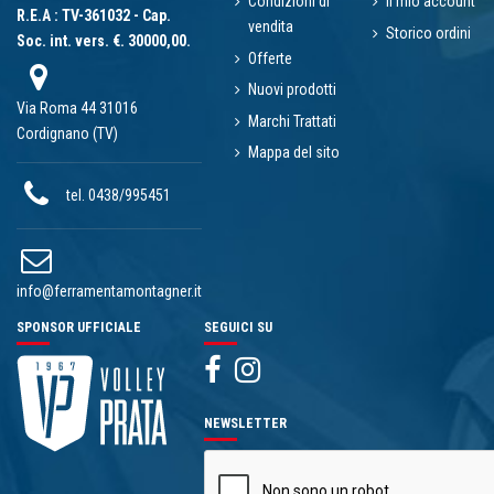
Condizioni di
Il mio account
R.E.A : TV-361032 - Cap.
vendita
Storico ordini
Soc. int. vers. €. 30000,00.
Offerte
Nuovi prodotti
Via Roma 44 31016
Marchi Trattati
Cordignano (TV)
Mappa del sito
tel. 0438/995451
info@ferramentamontagner.it
SPONSOR UFFICIALE
SEGUICI SU
NEWSLETTER