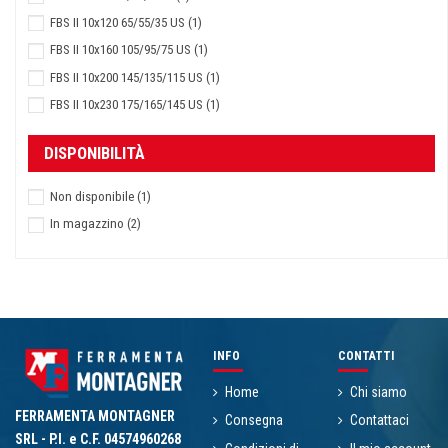
FBS II 10x120 65/55/35 US
(1)
FBS II 10x160 105/95/75 US
(1)
FBS II 10x200 145/135/115 US
(1)
FBS II 10x230 175/165/145 US
(1)
FBS II 10x260 205/195/175 US
(1)
DISPONIBILITÀ
FBS II 6x40/5 SK
(1)
FBS II 6x60/5 SK
(1)
Non disponibile
(1)
FBS II 6x80/25 SK
(1)
In magazzino
(2)
FBS II 6x100/45 SK
(1)
FBS II 6x120/65 SK
(1)
INFO
CONTATTI
Home
Chi siamo
FERRAMENTA MONTAGNER
Consegna
Contattaci
SRL - P.I. e C.F. 04574960268