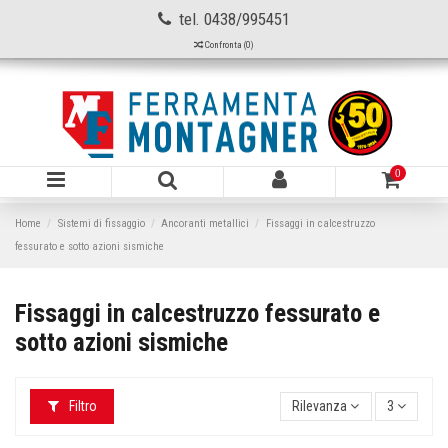
tel. 0438/995451
Confronta (
0
)
0
Home
Sistemi di fissaggio
Ancoranti metallici
Fissaggi in calcestruzzo
fessurato e sotto azioni sismiche
Fissaggi in calcestruzzo fessurato e
sotto azioni sismiche
Filtro
Rilevanza
3