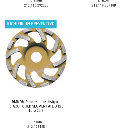
Diakom
Diakom
212.110.23222B
212.110.23710B
RICHIEDI UN PREVENTIVO
DIAKOM Platorello per levigare
DIACUP GOLD SEGMENTATE D.125
foro 22,2
Diakom
212.12642B