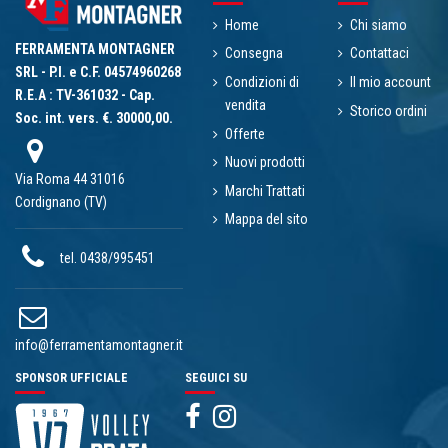
Home
Chi siamo
FERRAMENTA MONTAGNER
Consegna
Contattaci
SRL - P.I. e C.F. 04574960268
Condizioni di
Il mio account
R.E.A : TV-361032 - Cap.
vendita
Storico ordini
Soc. int. vers. €. 30000,00.
Offerte
Nuovi prodotti
Via Roma 44 31016
Marchi Trattati
Cordignano (TV)
Mappa del sito
tel. 0438/995451
info@ferramentamontagner.it
SPONSOR UFFICIALE
SEGUICI SU