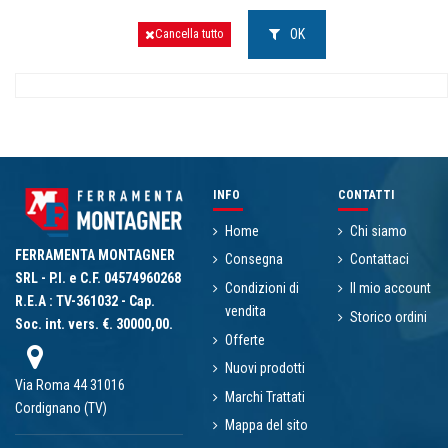
OK
Cancella tutto
INFO
CONTATTI
Home
Chi siamo
FERRAMENTA MONTAGNER
Consegna
Contattaci
SRL - P.I. e C.F. 04574960268
Condizioni di
Il mio account
R.E.A : TV-361032 - Cap.
vendita
Storico ordini
Soc. int. vers. €. 30000,00.
Offerte
Nuovi prodotti
Via Roma 44 31016
Marchi Trattati
Cordignano (TV)
Mappa del sito