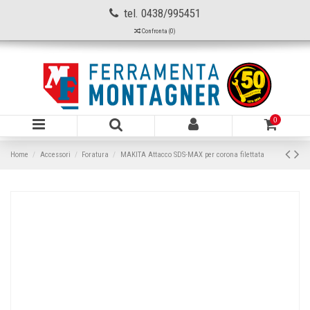
tel. 0438/995451
Confronta (
0
)
0
Home
Accessori
Foratura
MAKITA Attacco SDS-MAX per corona filettata