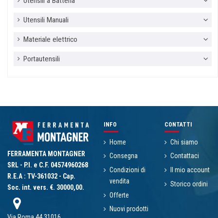
Utensili a Batteria
Utensili Manuali
Materiale elettrico
Portautensili
INFO
CONTATTI
Home
Chi siamo
FERRAMENTA MONTAGNER
Consegna
Contattaci
SRL - P.I. e C.F. 04574960268
Condizioni di
Il mio account
R.E.A : TV-361032 - Cap.
vendita
Storico ordini
Soc. int. vers. €. 30000,00.
Offerte
Nuovi prodotti
Via Roma 44 31016