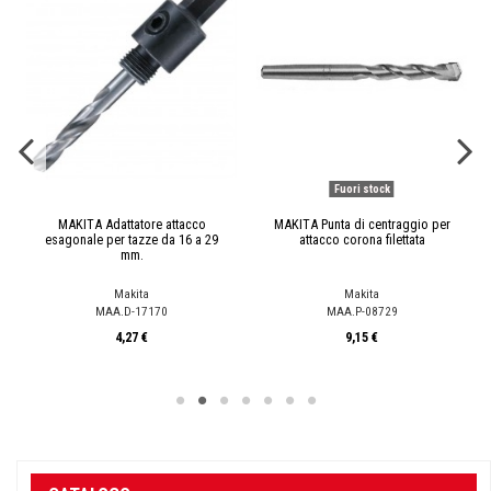
Fuori stock
MAKITA Adattatore attacco
MAKITA Punta di centraggio per
esagonale per tazze da 16 a 29
attacco corona filettata
mm.
Makita
Makita
MAA.D-17170
MAA.P-08729
4,27 €
9,15 €