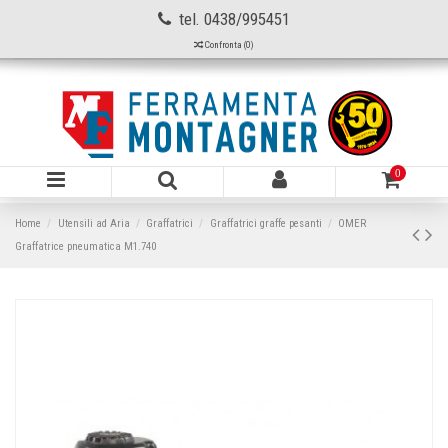
tel. 0438/995451
Confronta (
0
)
0
Home
Utensili ad Aria
Graffatrici
Graffatrici graffe pesanti
OMER
Graffatrice pneumatica M1.740