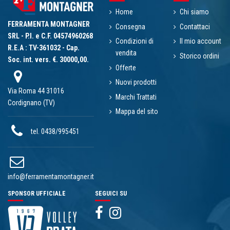
Home
Chi siamo
FERRAMENTA MONTAGNER
Consegna
Contattaci
SRL - P.I. e C.F. 04574960268
Condizioni di
Il mio account
R.E.A : TV-361032 - Cap.
vendita
Storico ordini
Soc. int. vers. €. 30000,00.
Offerte
Nuovi prodotti
Via Roma 44 31016
Marchi Trattati
Cordignano (TV)
Mappa del sito
tel. 0438/995451
info@ferramentamontagner.it
SPONSOR UFFICIALE
SEGUICI SU