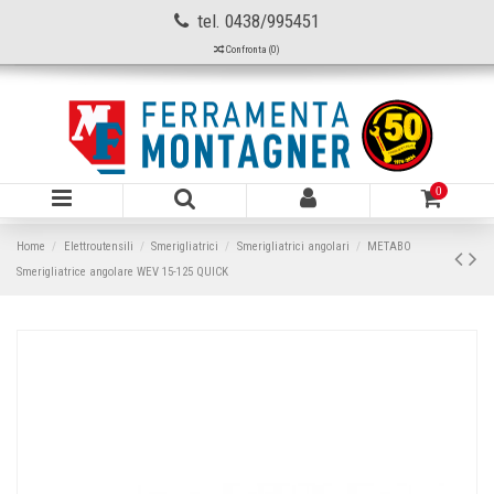
tel. 0438/995451
Confronta (
0
)
0
Home
Elettroutensili
Smerigliatrici
Smerigliatrici angolari
METABO
Smerigliatrice angolare WEV 15-125 QUICK