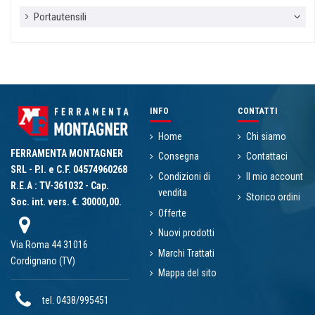
Portautensili
INFO
CONTATTI
Home
Chi siamo
FERRAMENTA MONTAGNER
Consegna
Contattaci
SRL - P.I. e C.F. 04574960268
Condizioni di
Il mio account
R.E.A : TV-361032 - Cap.
vendita
Storico ordini
Soc. int. vers. €. 30000,00.
Offerte
Nuovi prodotti
Via Roma 44 31016
Marchi Trattati
Cordignano (TV)
Mappa del sito
tel. 0438/995451