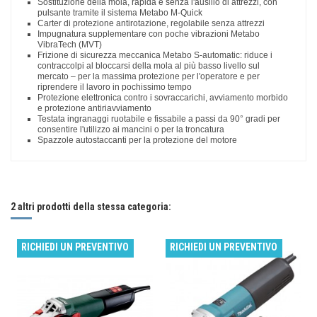
Sostituzione della mola, rapida e senza l'ausilio di attrezzi, con
pulsante tramite il sistema Metabo M-Quick
Carter di protezione antirotazione, regolabile senza attrezzi
Impugnatura supplementare con poche vibrazioni Metabo
VibraTech (MVT)
Frizione di sicurezza meccanica Metabo S-automatic: riduce i
contraccolpi al bloccarsi della mola al più basso livello sul
mercato – per la massima protezione per l'operatore e per
riprendere il lavoro in pochissimo tempo
Protezione elettronica contro i sovraccarichi, avviamento morbido
e protezione antiriavviamento
Testata ingranaggi ruotabile e fissabile a passi da 90° gradi per
consentire l'utilizzo ai mancini o per la troncatura
Spazzole autostaccanti per la protezione del motore
Nessuna recensione
Scrivi una recensione
Ø mole: 125 mm.
Impugnatura supplementare Metabo VibraTech (MVT).
Potenza nominale assorbita: 1550 W
Scatola di cartone.
Potenza resa: 940 W
Carter di protezione.
2 altri prodotti della stessa categoria:
N. giri max. a vuoto: 2800 - 11000 /min.
Flangia di appoggio.
N. giri a carico nominale: 11000 /min.
Ghiera di serraggio M-Quick.
Coppia: 3.5 Nm
RICHIEDI UN PREVENTIVO
RICHIEDI UN PREVENTIVO
Filettatura albero: M 14
Peso senza cavo di alimentazione: 2.5 kg.
Lunghezza cavo: 4 m.