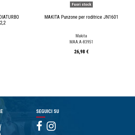
Fuori stock
 DIATURBO
MAKITA Punzone per roditrice JN1601
2,2
Makita
MAA.A-83951
26,98 €
LE
SEGUICI SU