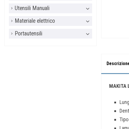
Utensili Manuali
Materiale elettrico
Portautensili
Descrizion
MAKITA L
Lun
Dent
Tipo
Lama