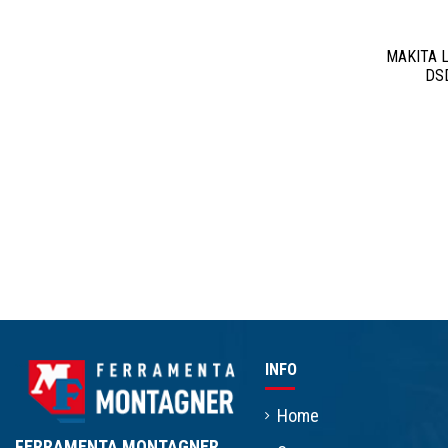
MAKITA Lame per seghetto alternativo B24
MAKITA L
confezione 5 pezzi
DSD
Makita
MAA.A-85759
5,56 €
INFO
Home
FERRAMENTA MONTAGNER