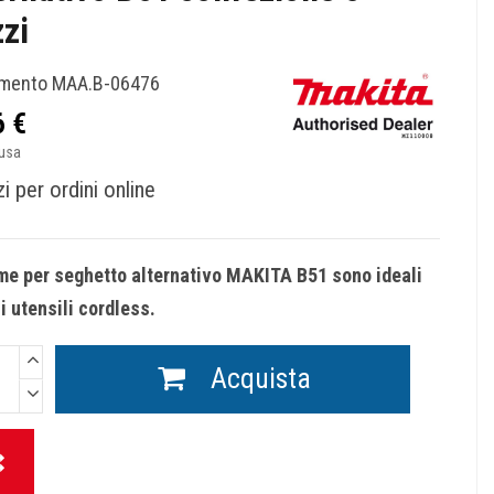
zi
imento
MAA.B-06476
6 €
lusa
i per ordini online
me per seghetto alternativo MAKITA B51 sono ideali
li utensili cordless.
Acquista