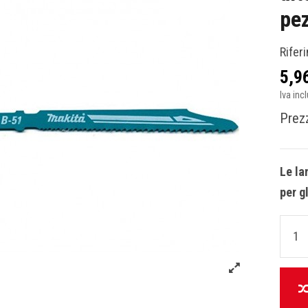
pez
Rifer
5,9
Iva inc
Prezz
Le la
per g