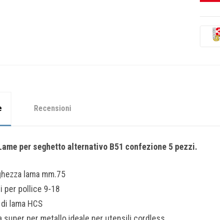
e
Recensioni
ame per seghetto alternativo B51 confezione 5 pezzi.
ghezza lama mm.75
i per pollice 9-18
 di lama HCS
 super per metallo ideale per utensili cordless.