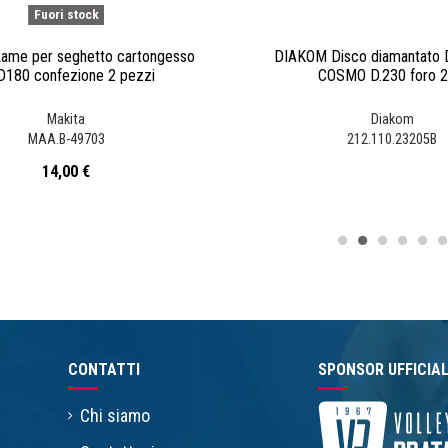
Fuori stock
ame per seghetto cartongesso
DIAKOM Disco diamantato
180 confezione 2 pezzi
COSMO D.230 foro 2
Makita
Diakom
MAA.B-49703
212.110.23205B
14,00 €
CONTATTI
SPONSOR UFFICIA
Chi siamo