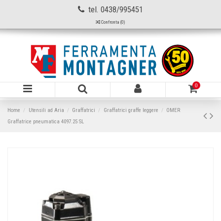
tel. 0438/995451
Confronta (
0
)
0
Home
Utensili ad Aria
Graffatrici
Graffatrici graffe leggere
OMER
Graffatrice pneumatica 4097.25 SL