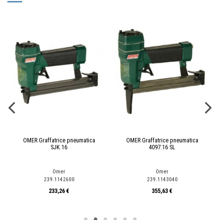
OMER Graffatrice pneumatica
OMER Graffatrice pneumatica
SJK.16
4097.16 SL
Omer
Omer
239.1142600
239.1143040
233,26 €
355,63 €