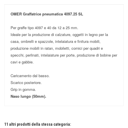
OMER Graffatrice pneumatica 4097.25 SL
Per graffe tipo 4097 e 40 da 12 a 25 mm.
Ideale per la produzione di calzature, oggetti in legno per la
casa, ombrelli e spazzole, intelaiatura e finitura mobili,
produzione mobili in ratan, mobiletti, cornici per quadri e
specchi, perlinati, intelaiature per porte, produzione di bobine per
cavi e gabbie.
Caricamento dal basso.
Scarico posteriore.
Grip in gomma.
Naso lungo (50mm).
Nessuna recensione
Scrivi una recensione
Capacità caricatore (n. punti): 135
Pressione (PSI): 70 - 95
Peso (kg): 1,20
11 altri prodotti della stessa categoria:
Consumo aria (litri/colpo): 0,41