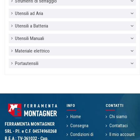
Strumenti di serraggio
Utensili ad Aria
Utensili a Batteria
Utensili Manuali
Materiale elettrico
Portautensili
INFO
CONTATTI
Home
Chi siamo
FERRAMENTA MONTAGNER
Consegna
Contattaci
SRL - P.I. e C.F. 04574960268
Condizioni di
Il mio account
R.E.A : TV-361032 - Cap.