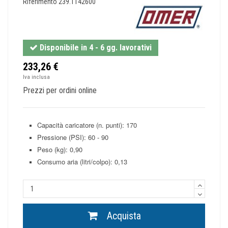
Riferimento
239.1142600
Disponibile in 4 - 6 gg. lavorativi
233,26 €
Iva inclusa
Prezzi per ordini online
Capacità caricatore (n. punti): 170
Pressione (PSI): 60 - 90
Peso (kg): 0,90
Consumo aria (litri/colpo): 0,13
Acquista