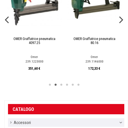
OMER Graffatrice pneumatica
OMER Graffatrice pneumatica
4097.25
80.16
Omer
Omer
239.1223000
239.1146000
351,60 €
172,33 €
CATALOGO
Accessori