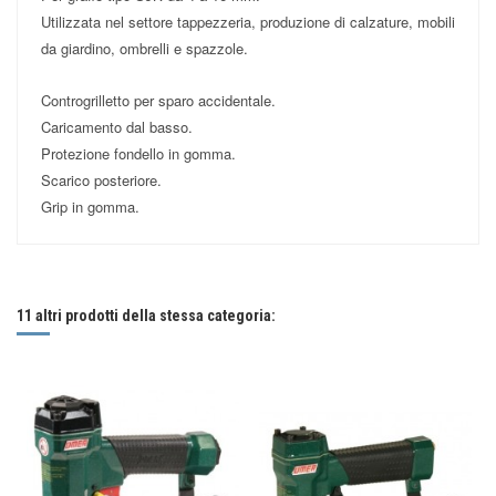
Utilizzata nel settore tappezzeria, produzione di calzature, mobili
da giardino, ombrelli e spazzole.
Controgrilletto per sparo accidentale.
Caricamento dal basso.
Protezione fondello in gomma.
Scarico posteriore.
Grip in gomma.
Nessuna recensione
Scrivi una recensione
Capacità caricatore (n. punti): 170
Pressione (PSI): 60 - 90
Peso (kg): 0,90
11 altri prodotti della stessa categoria:
Consumo aria (litri/colpo): 0,13