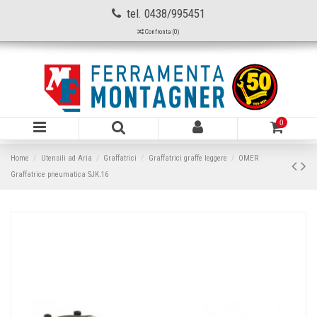
tel. 0438/995451
Confronta (
0
)
0
Home
Utensili ad Aria
Graffatrici
Graffatrici graffe leggere
OMER
Graffatrice pneumatica SJK.16