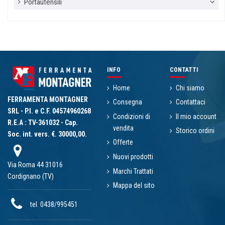
Portautensili
INFO
CONTATTI
Home
Chi siamo
FERRAMENTA MONTAGNER
Consegna
Contattaci
SRL - P.I. e C.F. 04574960268
Condizioni di
Il mio account
R.E.A : TV-361032 - Cap.
vendita
Storico ordini
Soc. int. vers. €. 30000,00.
Offerte
Nuovi prodotti
Via Roma 44 31016
Marchi Trattati
Cordignano (TV)
Mappa del sito
tel. 0438/995451