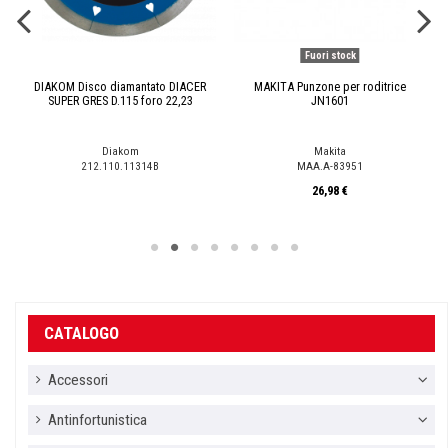
Fuori stock
DIAKOM Disco diamantato DIACER
MAKITA Punzone per roditrice
SUPER GRES D.115 foro 22,23
JN1601
Diakom
Makita
212.110.11314B
MAA.A-83951
26,98 €
CATALOGO
Accessori
Antinfortunistica