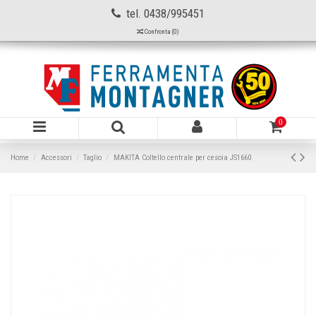
tel. 0438/995451
Confronta (
0
)
0
Home
Accessori
Taglio
MAKITA Coltello centrale per cesoia JS1660